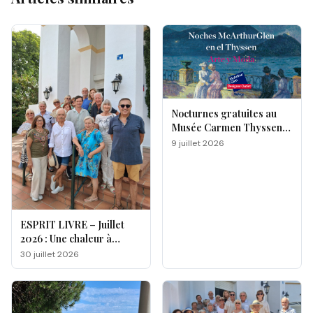
Nocturnes gratuites au
Musée Carmen Thyssen
de Málaga
9 juillet 2026
ESPRIT LIVRE – Juillet
2026 : Une chaleur à
double facette
30 juillet 2026