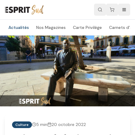
Actualités
Nos Magazines
Carte Privilège
Carnets d'ad
5
min
20 octobre 2022
Culture