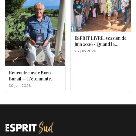
ESPRIT LIVRE, session de
Juin 2026 - Quand la
magie opère !
28 juin 2026
Rencontre avec Boris
Barail — L'étonnante
odyssée d'un électron
30 juin 2026
voyageur