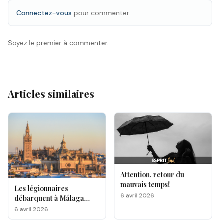
Connectez-vous
pour commenter.
Soyez le premier à commenter.
Articles similaires
Attention, retour du
mauvais temps!
Les légionnaires
6 avril 2026
débarquent à Málaga
pour la Semaine Sainte
6 avril 2026