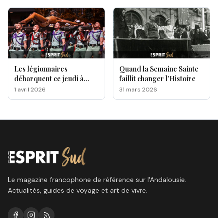
Les légionnaires
Quand la Semaine Sainte
débarquent ce jeudi à
faillit changer l'Histoire
Málaga, voici le
1 avril 2026
31 mars 2026
programme !
Le magazine francophone de référence sur l'Andalousie.
Actualités, guides de voyage et art de vivre.