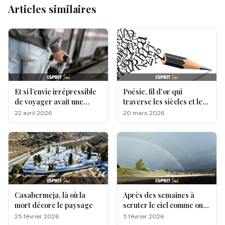
Articles similaires
Et si l’envie irrépressible
Poésie, fil d'or qui
de voyager avait une
traverse les siècles et les
origine génétique ?
cultures
22 avril 2026
20 mars 2026
Casabermeja, là où la
Après des semaines à
mort décore le paysage
scruter le ciel comme on
attend une lettre qui
25 février 2026
5 février 2026