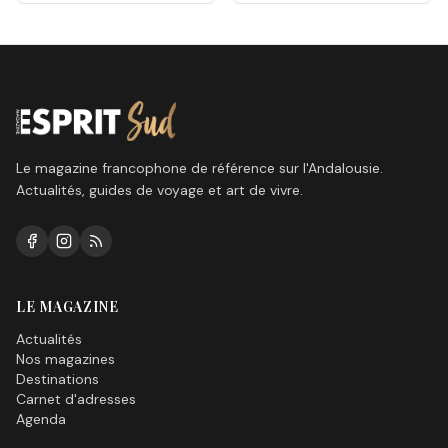
n’arrive pas, une question
est sur toutes les lèvres,
quand le soleil va-t-il
enfin reprendre ses droits
ici sur la Costa del Sol?
Le magazine francophone de référence sur l'Andalousie.
Actualités, guides de voyage et art de vivre.
LE MAGAZINE
Actualités
Nos magazines
Destinations
Carnet d'adresses
Agenda