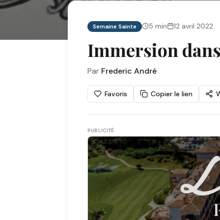
5
min
12 avril 2022
Semaine Sainte
Immersion dans 
Par
Frederic André
Favoris
Copier le lien
PUBLICITÉ