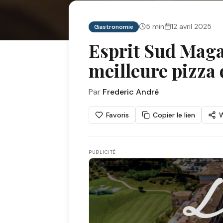
5
min
12 avril 2025
Gastronomie
Esprit Sud Maga
meilleure pizza
Par
Frederic André
Favoris
Copier le lien
PUBLICITÉ