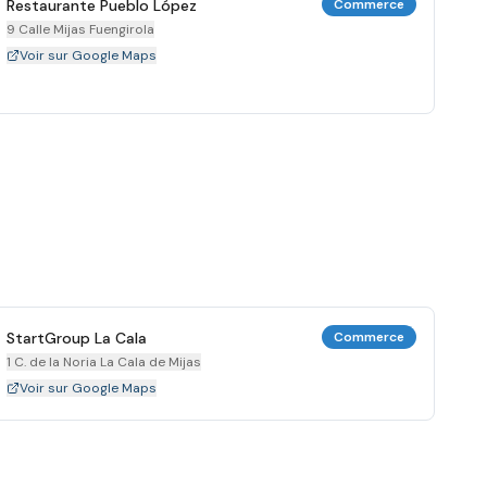
Restaurante Pueblo López
Commerce
9 Calle Mijas Fuengirola
Voir sur Google Maps
StartGroup La Cala
Commerce
1 C. de la Noria La Cala de Mijas
Voir sur Google Maps