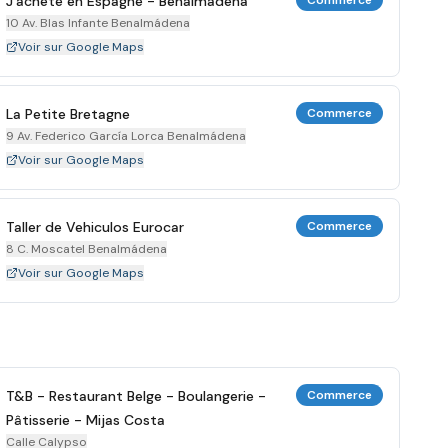
J'achète en Espagne - Benalmádena
Commerce
10 Av. Blas Infante Benalmádena
Voir sur Google Maps
La Petite Bretagne
Commerce
9 Av. Federico García Lorca Benalmádena
Voir sur Google Maps
Taller de Vehiculos Eurocar
Commerce
8 C. Moscatel Benalmádena
Voir sur Google Maps
T&B - Restaurant Belge - Boulangerie -
Commerce
Pâtisserie - Mijas Costa
Calle Calypso