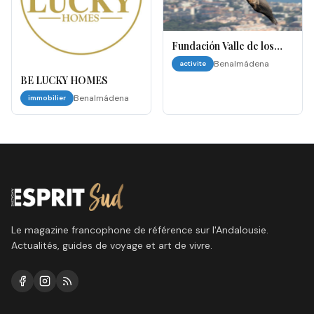
Fundación Valle de los
Águilas – Benalmádena
Benalmádena
activite
(Spectacle des Aigles)
BE LUCKY HOMES
Benalmádena
immobilier
Le magazine francophone de référence sur l'Andalousie.
Actualités, guides de voyage et art de vivre.