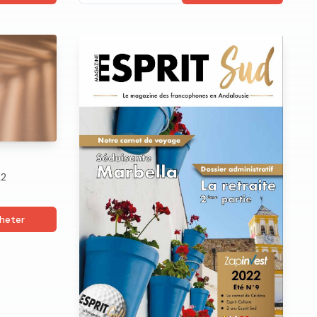
22
heter