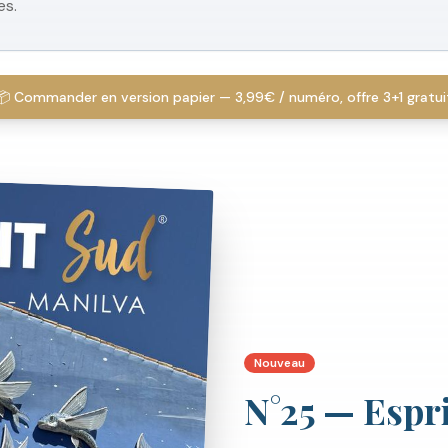
es.
📦 Commander en version papier — 3,99€ / numéro, offre 3+1 gratui
Nouveau
N°
25
—
Espr