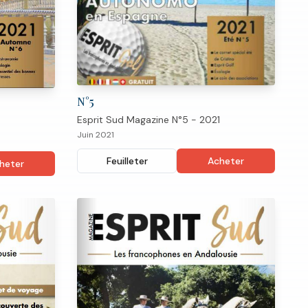
N°
5
Esprit Sud Magazine N°5 - 2021
Juin 2021
Feuilleter
Acheter
heter