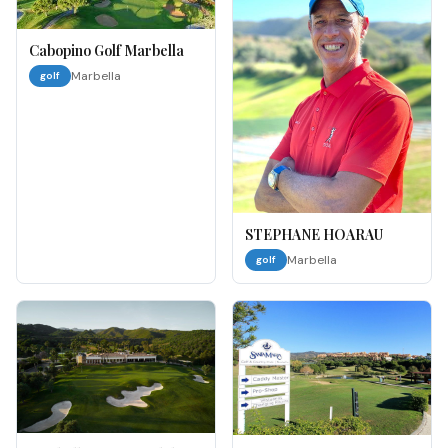
Cabopino Golf Marbella
Marbella
golf
STEPHANE HOARAU
Marbella
golf