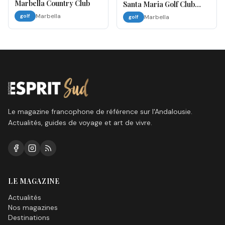
Marbella Country Club
Santa Maria Golf Club
Marbella
Marbella
golf
Marbella
golf
Le magazine francophone de référence sur l'Andalousie.
Actualités, guides de voyage et art de vivre.
LE MAGAZINE
Actualités
Nos magazines
Destinations