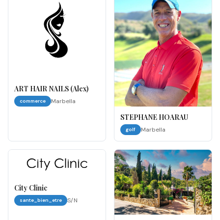
ART HAIR NAILS (Alex)
Marbella
commerce
STEPHANE HOARAU
Marbella
golf
City Clinic
S/N
sante_bien_etre