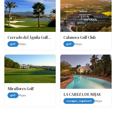
Cerrado del Águila Golf
Calanova Golf Club
And Resort
Mijas
Mijas
golf
golf
Miraflores Golf
LA CAREZA DE MIJAS
Mijas
golf
Mijas
voyages_logement