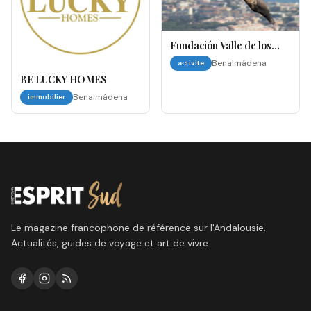
Fundación Valle de los
Águilas – Benalmádena
Benalmádena
activite
(Spectacle des Aigles)
BE LUCKY HOMES
Benalmádena
immobilier
Le magazine francophone de référence sur l'Andalousie.
Actualités, guides de voyage et art de vivre.