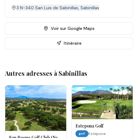
3 N-340 San Luis de Sabinillas
,
Sabinillas
Voir sur Google Maps
Itinéraire
Autres adresses à
Sabinillas
Estepona Golf
Estepona
golf
San Roque Golf Club (New