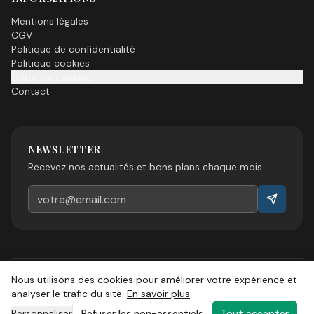
Mentions légales
CGV
Politique de confidentialité
Politique cookies
Gérer les cookies
Contact
NEWSLETTER
Recevez nos actualités et bons plans chaque mois.
Nous utilisons des cookies pour améliorer votre expérience et
©
2026
Esprit Sud Magazine. Tous droits réservés.
analyser le trafic du site.
En savoir plus
Personnaliser
Refuser les non-essentiels
Tout accepter