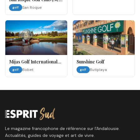
Course)
San Roque
golf
Mijas Golf International
Sunshine Golf
SAU - MIJAS GOLF CLUB
Bobet
Butiplaya
golf
golf
Le magazine francophone de référence sur l'Andalousie.
Actualités, guides de voyage et art de vivre.