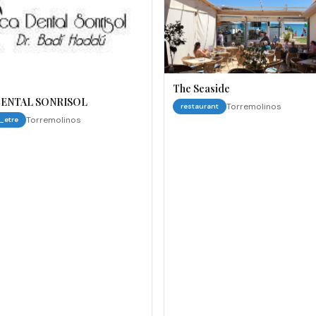
The Seaside
DENTAL SONRISOL
Torremolinos
restaurant
Torremolinos
_etre