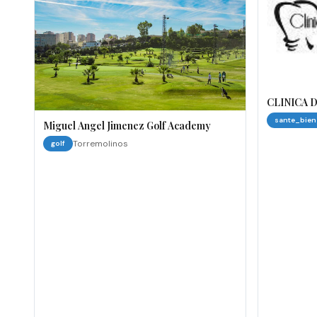
CLINICA 
sante_bien
Miguel Angel Jimenez Golf Academy
Torremolinos
golf