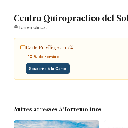
Centro Quiropractico del So
Torremolinos
,
Carte Privilège
: -10%
-10 % de remise
Souscrire à la Carte
Autres adresses à
Torremolinos