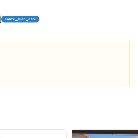
l
sante_bien_etre