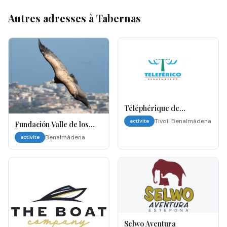
Autres adresses à
Tabernas
Téléphérique de
Benalmádena
Tivoli Benalmádena
activite
Fundación Valle de los
Águilas – Benalmádena
Benalmádena
activite
(Spectacle des Aigles)
Selwo Aventura