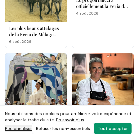
Le pregón lancera
officiellement la Feria de
Málaga 2026
4 août 2026
Les plus beaux attelages
de la Feria de Málaga
s'affrontent à La
6 août 2026
Malagueta
Nous utilisons des cookies pour améliorer votre expérience et
analyser le trafic du site.
En savoir plus
José Carlos García tourne
Personnaliser
Refuser les non-essentiels
Tout accepter
une page de l’histoire
gastronomique de Malaga
3 août 2026