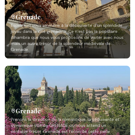
Grenade
Esprit sud vous emmène à la découverte d’un splendide
joyau dans la cité grenadine. Ce n’est pas la populaire
Alhambra que nous vous proposons de visiter avec nous
mais un autre trésor de la splendeur médiévale de
Grenade.
Grenade
Prenons la direction de la romantique, la séduisante et
dynamique ville de GRENADE où nous attend un
véritable trésor. Grenade est l’écrin de cette perle