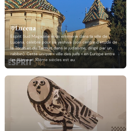
Lucena
Esprit Sud Magazine vous emmène dans la ville de
Lucena, célèbre pour sa yeshiva (son centre d’étude de
la Torah et du Talmud dans le judaïsme, dirigé par un
rabbin). Cette unique « ville des juifs » en Europe entre
les IXème et XIIème siècles est au