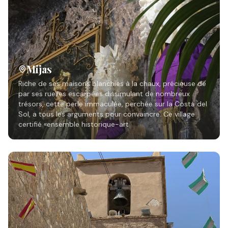
Mijas
Riche de ses maisons blanchies à la chaux, précieuse de
par ses ruelles escarpées dissimulant de nombreux
trésors, cette perle immaculée, perchée sur la Costa del
Sol, a tous les arguments pour convaincre. Ce village
certifié «ensemble historique-art