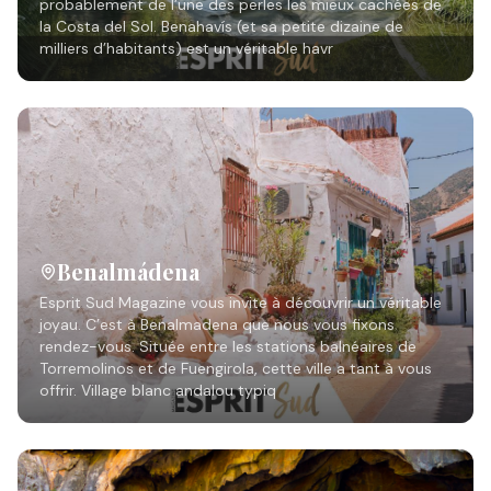
probablement de l’une des perles les mieux cachées de
la Costa del Sol. Benahavís (et sa petite dizaine de
milliers d’habitants) est un véritable havr
Benalmádena
Esprit Sud Magazine vous invite à découvrir un véritable
joyau. C’est à Benalmadena que nous vous fixons
rendez-vous. Située entre les stations balnéaires de
Torremolinos et de Fuengirola, cette ville a tant à vous
offrir. Village blanc andalou typiq