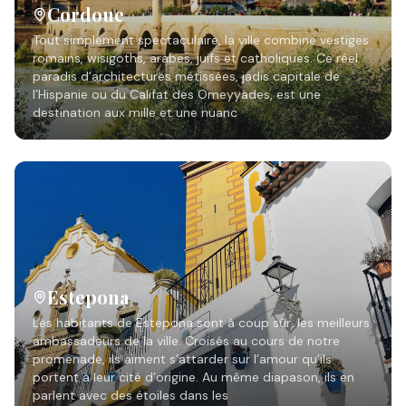
Cordoue
Tout simplement spectaculaire, la ville combine vestiges
romains, wisigoths, arabes, juifs et catholiques. Ce réel
paradis d’architectures métissées, jadis capitale de
l’Hispanie ou du Califat des Omeyyades, est une
destination aux mille et une nuanc
Estepona
Les habitants de Estepona sont à coup sûr, les meilleurs
ambassadeurs de la ville. Croisés au cours de notre
promenade, ils aiment s’attarder sur l’amour qu’ils
portent à leur cité d’origine. Au même diapason, ils en
parlent avec des étoiles dans les