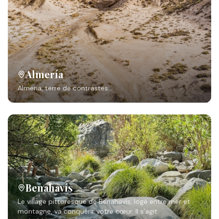
Almería
Almeria, terre de contrastes…
Benahavís
Le village pittoresque de Benahavís, logé entre mer et
montagne, va conquérir votre cœur. Il s’agit