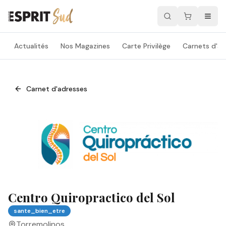
Actualités
Nos Magazines
Carte Privilège
Carnets d'ad
Carnet d'adresses
Centro Quiropractico del Sol
sante_bien_etre
Torremolinos
,