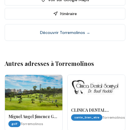
Itinéraire
Découvrir
Torremolinos
→
Autres adresses à
Torremolinos
CLINICA DENTAL
SONRISOL
Miguel Angel Jimenez Golf
Torremolinos
sante_bien_etre
Academy
Torremolinos
golf