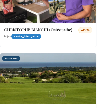
CHRISTOPHE BIANCHI (Ostéopathe)
-
15
%
Mijas
sante_bien_etre
Esprit Sud