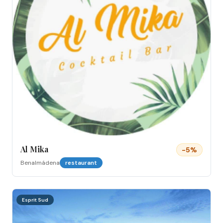
Al Mika
-
5
%
Benalmádena
restaurant
Esprit Sud