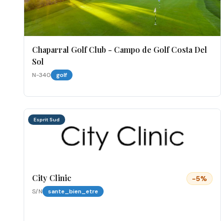
Chaparral Golf Club - Campo de Golf Costa Del
Sol
N-340
golf
Esprit Sud
City Clinic
-
5
%
S/N
sante_bien_etre