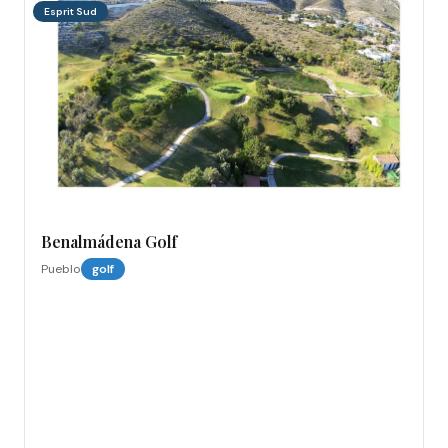
Esprit Sud
Benalmádena Golf
Pueblo
golf