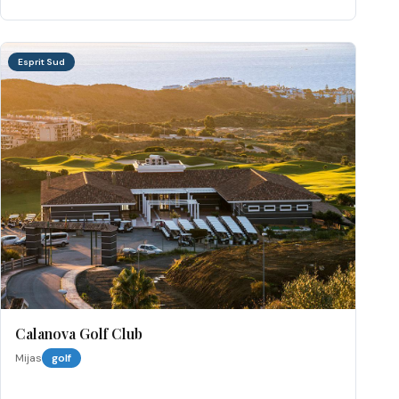
Esprit Sud
Calanova Golf Club
Mijas
golf