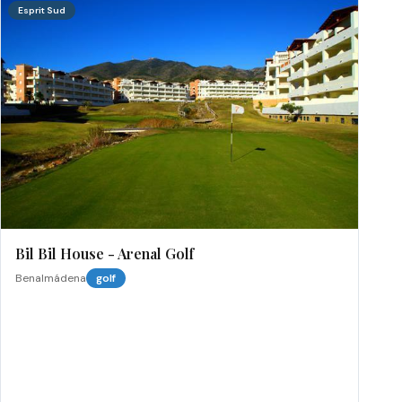
Esprit Sud
Bil Bil House - Arenal Golf
Benalmádena
golf