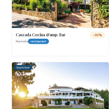
Cascada Cocina &amp; Bar
-
10
%
Marbella
restaurant
Esprit Sud