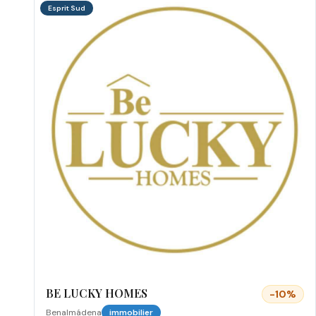
Esprit Sud
BE LUCKY HOMES
-
10
%
Benalmádena
immobilier