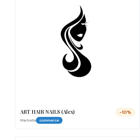
ART HAIR NAILS (Alex)
-
10
%
Marbella
commerce