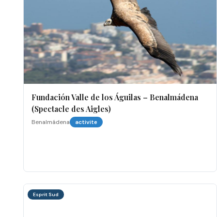
Fundación Valle de los Águilas – Benalmádena
(Spectacle des Aigles)
Benalmádena
activite
Esprit Sud