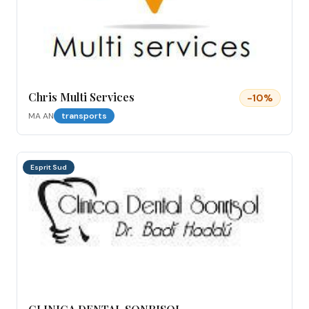
Chris Multi Services
-
10
%
MA AN
transports
Esprit Sud