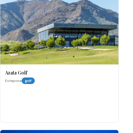
Azata Golf
Estepona
golf