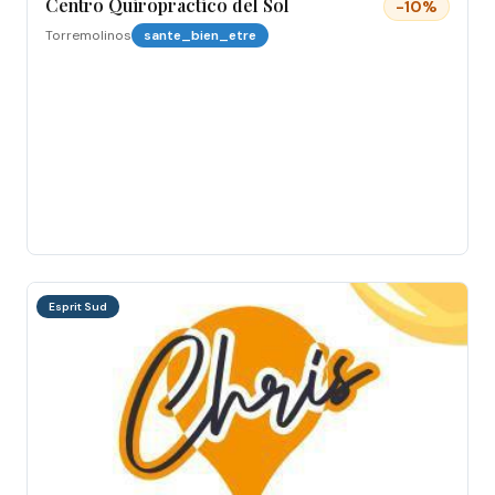
Centro Quiropractico del Sol
-
10
%
Torremolinos
sante_bien_etre
Esprit Sud