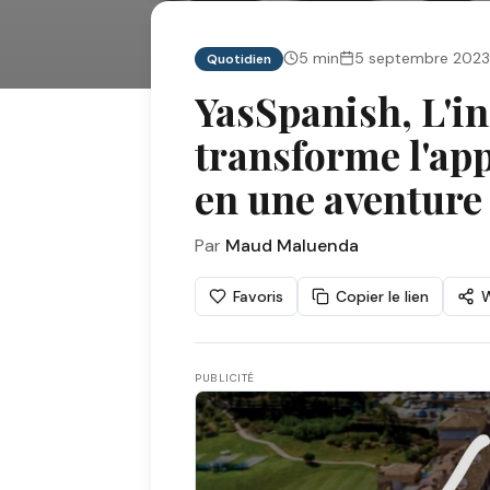
5
min
5 septembre 2023
Quotidien
YasSpanish, L'i
transforme l'app
en une aventure
Par
Maud Maluenda
Favoris
Copier le lien
PUBLICITÉ