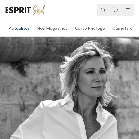
Actualités
Nos Magazines
Carte Privilège
Carnets d'ad