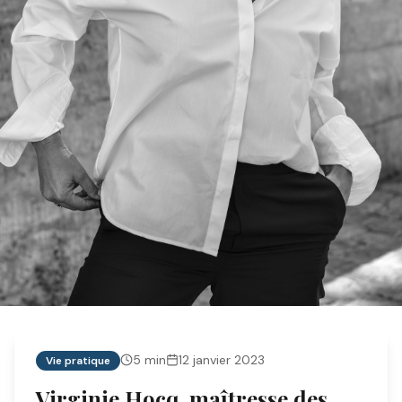
5
min
12 janvier 2023
Vie pratique
Virginie Hocq, maîtresse des