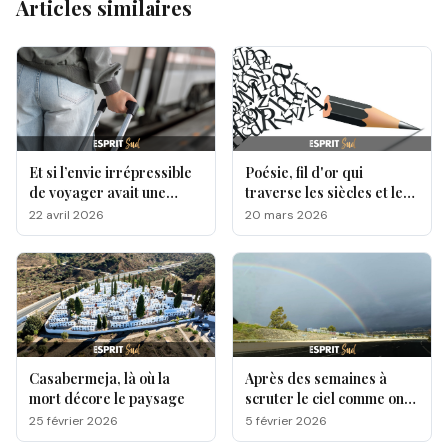
Articles similaires
Et si l’envie irrépressible
Poésie, fil d'or qui
de voyager avait une
traverse les siècles et les
origine génétique ?
cultures
22 avril 2026
20 mars 2026
Casabermeja, là où la
Après des semaines à
mort décore le paysage
scruter le ciel comme on
attend une lettre qui
25 février 2026
5 février 2026
n’arrive pas, une question