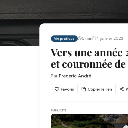
5
min
4 janvier 2023
Vie pratique
Vers une année 
et couronnée de
Par
Frederic André
Favoris
Copier le lien
PUBLICITÉ