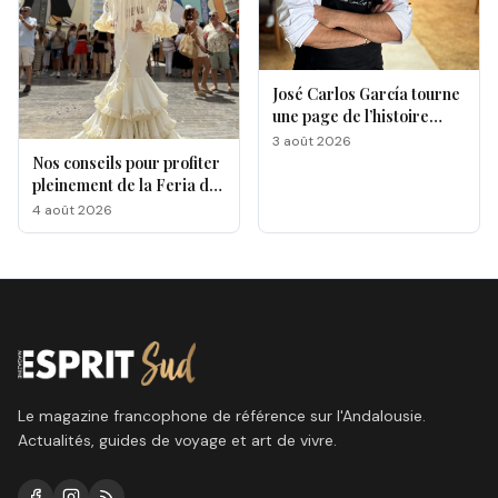
José Carlos García tourne
une page de l’histoire
gastronomique de Malaga
3 août 2026
Nos conseils pour profiter
pleinement de la Feria de
Málaga 2026
4 août 2026
Le magazine francophone de référence sur l'Andalousie.
Actualités, guides de voyage et art de vivre.