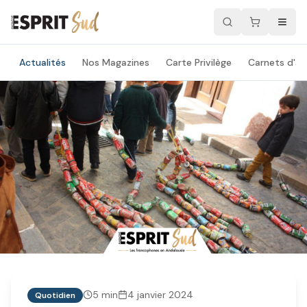
Actualités
Nos Magazines
Carte Privilège
Carnets d'ad
5
min
4 janvier 2024
Quotidien