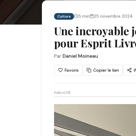
5
min
25 novembre 2024
Culture
Une incroyable 
pour Esprit Livr
Par
Daniel Moineau
Favoris
Copier le lien
PUBLICITÉ