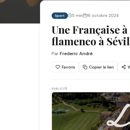
5
min
16 octobre 2024
Sport
Une Française à 
flamenco à Sévill
Par
Frederic André
Favoris
Copier le lien
PUBLICITÉ