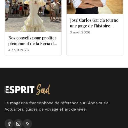
José Carlos García tourne
une page de l’histoire
gastronomique de Malaga
3 août 2026
Nos conseils pour profiter
pleinement de la Feria de
Málaga 2026
4 août 2026
Le magazine francophone de référence sur l'Andalousie.
Actualités, guides de voyage et art de vivre.