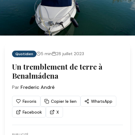
5
min
28 juillet 2023
Quotidien
Un tremblement de terre à
Benalmádena
Par
Frederic André
Favoris
Copier le lien
WhatsApp
Facebook
X
PUBLICITÉ