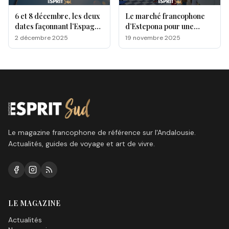
6 et 8 décembre, les deux
Le marché francophone
dates façonnant l’Espagne
d’Estepona pour une
moderne !
journée festive entre
2 décembre 2025
19 novembre 2025
musique, saveurs et
artisanat!
Le magazine francophone de référence sur l'Andalousie.
Actualités, guides de voyage et art de vivre.
LE MAGAZINE
Actualités