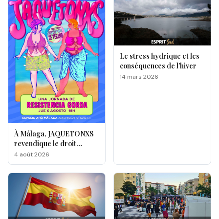
Le stress hydrique et les
conséquences de l’hiver
14 mars 2026
À Málaga, JAQUETONXS
revendique le droit
d'exister, de créer… et de
4 août 2026
célébrer tous les corps