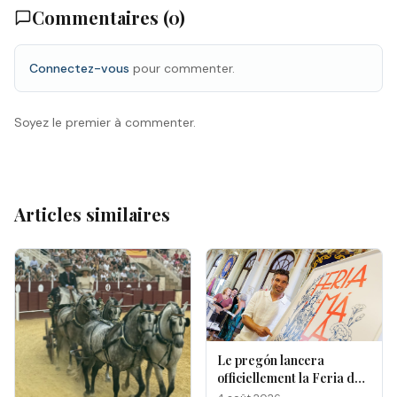
Commentaires (
0
)
Connectez-vous
pour commenter.
Soyez le premier à commenter.
Articles similaires
Le pregón lancera
officiellement la Feria de
Málaga 2026