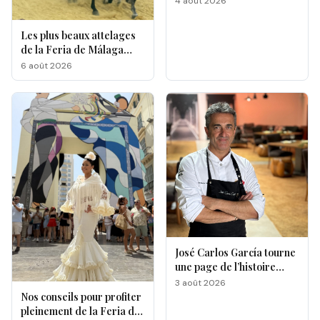
4 août 2026
Les plus beaux attelages
de la Feria de Málaga
s'affrontent à La
6 août 2026
Malagueta
José Carlos García tourne
une page de l’histoire
gastronomique de Malaga
3 août 2026
Nos conseils pour profiter
pleinement de la Feria de