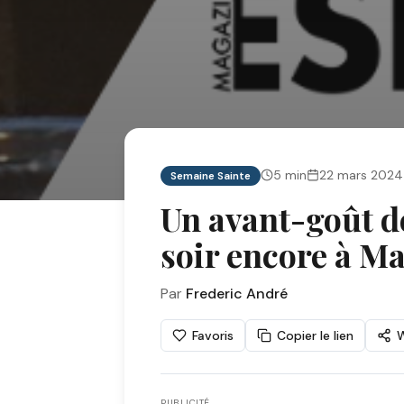
5
min
22 mars 2024
Semaine Sainte
Un avant-goût de
soir encore à Ma
Par
Frederic André
Favoris
Copier le lien
PUBLICITÉ