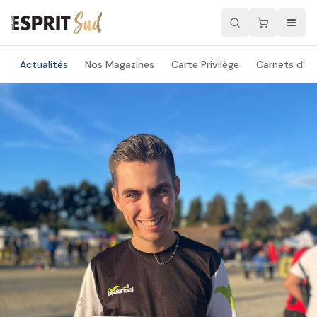
Actualités
Nos Magazines
Carte Privilège
Carnets d'ad