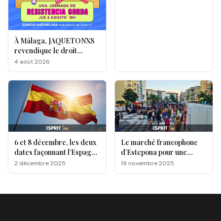
À Málaga, JAQUETONXS
revendique le droit
d'exister, de créer… et de
4 août 2026
célébrer tous les corps
6 et 8 décembre, les deux
Le marché francophone
dates façonnant l’Espagne
d’Estepona pour une
moderne !
journée festive entre
2 décembre 2025
19 novembre 2025
musique, saveurs et
artisanat!