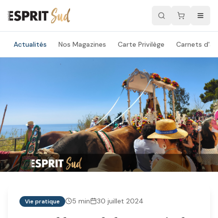
Actualités
Nos Magazines
Carte Privilège
Carnets d'ad
5
min
30 juillet 2024
Vie pratique