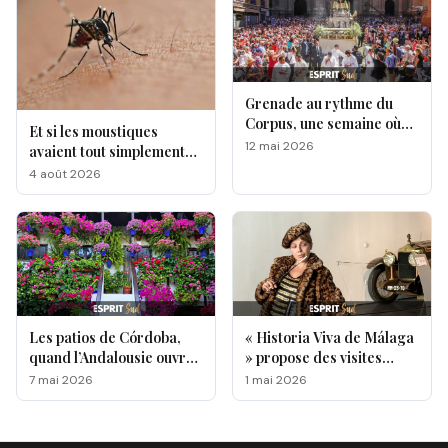
Grenade au rythme du
Corpus, une semaine où
Et si les moustiques
l’Andalousie révèle toute
12 mai 2026
avaient tout simplement
sa magie !
leurs préférés ?
4 août 2026
Les patios de Córdoba,
« Historia Viva de Málaga
quand l’Andalousie ouvre
» propose des visites
ses portes au monde
originales de lieux
7 mai 2026
1 mai 2026
emblématiques de la ville