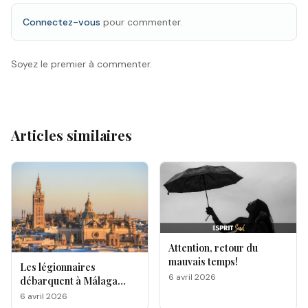
Connectez-vous
pour commenter.
Soyez le premier à commenter.
Articles similaires
Attention, retour du
mauvais temps!
Les légionnaires
6 avril 2026
débarquent à Málaga
pour la Semaine Sainte
6 avril 2026