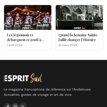
Les légionnaires
Quand la Semaine Sainte
débarquent ce jeudi à
faillit changer l'Histoire
Málaga, voici le
1 avril 2026
31 mars 2026
programme !
Le magazine francophone de référence sur l'Andalousie.
Actualités, guides de voyage et art de vivre.