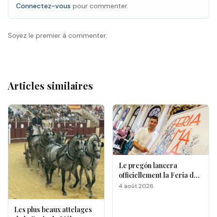
Connectez-vous
pour commenter.
Soyez le premier à commenter.
Articles similaires
Le pregón lancera
officiellement la Feria de
Málaga 2026
4 août 2026
Les plus beaux attelages