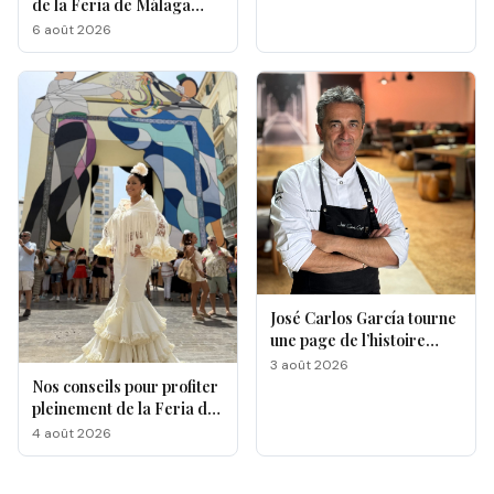
de la Feria de Málaga
s'affrontent à La
6 août 2026
Malagueta
José Carlos García tourne
une page de l’histoire
gastronomique de Malaga
3 août 2026
Nos conseils pour profiter
pleinement de la Feria de
Málaga 2026
4 août 2026