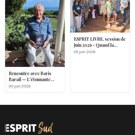
ESPRIT LIVRE, session de
Juin 2026 - Quand la
magie opère !
28 juin 2026
Rencontre avec Boris
Barail — L'étonnante
odyssée d'un électron
30 juin 2026
voyageur