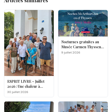
Articles similaires
Nocturnes gratuites au
Musée Carmen Thyssen
de Málaga
9 juillet 2026
ESPRIT LIVRE – Juillet
2026 : Une chaleur à
double facette
30 juillet 2026