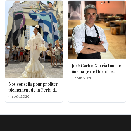
José Carlos García tourne
une page de l’histoire
gastronomique de Malaga
3 août 2026
Nos conseils pour profiter
pleinement de la Feria de
Málaga 2026
4 août 2026