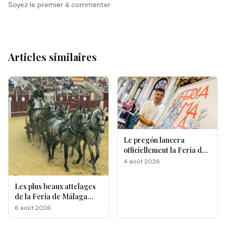
Soyez le premier à commenter.
Articles similaires
Le pregón lancera
officiellement la Feria de
Málaga 2026
4 août 2026
Les plus beaux attelages
de la Feria de Málaga
s'affrontent à La
6 août 2026
Malagueta