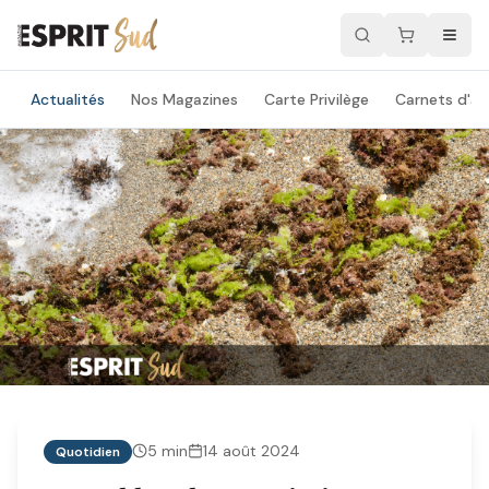
Actualités
Nos Magazines
Carte Privilège
Carnets d'ad
5
min
14 août 2024
Quotidien