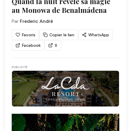
Quand la nuit révèle sa magie
au Monowa de Benalmádena
Par
Frederic André
Favoris
Copier le lien
WhatsApp
Facebook
X
PUBLICITÉ