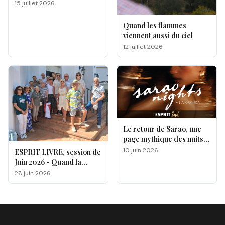
un hommage à la magie
15 juillet 2026
des papillons
Quand les flammes
viennent aussi du ciel
12 juillet 2026
Le retour de Sarao, une
page mythique des nuits
de la Costa del Sol qui se
10 juin 2026
ESPRIT LIVRE, session de
rouvre
Juin 2026 - Quand la
magie opère !
28 juin 2026