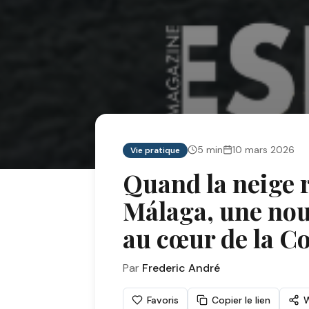
5
min
10 mars 2026
Vie pratique
Quand la neige re
Málaga, une nou
au cœur de la Co
Par
Frederic André
Favoris
Copier le lien