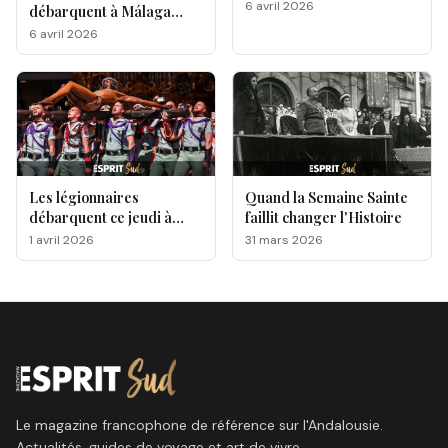
6 avril 2026
débarquent à Málaga
pour la Semaine Sainte
6 avril 2026
Les légionnaires
Quand la Semaine Sainte
débarquent ce jeudi à
faillit changer l'Histoire
Málaga, voici le
1 avril 2026
31 mars 2026
programme !
Le magazine francophone de référence sur l'Andalousie.
Actualités, guides de voyage et art de vivre.