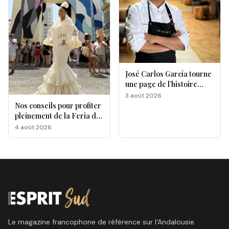
José Carlos García tourne
une page de l’histoire
gastronomique de Malaga
3 août 2026
Nos conseils pour profiter
pleinement de la Feria de
Málaga 2026
4 août 2026
Le magazine francophone de référence sur l'Andalousie.