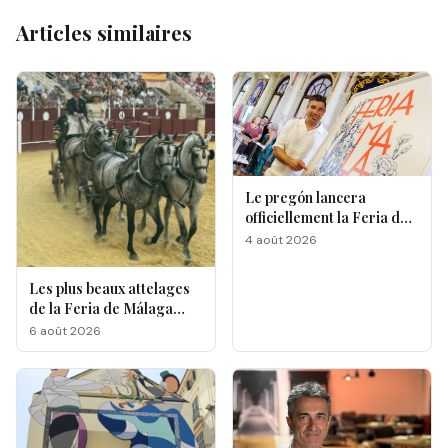
Articles similaires
Le pregón lancera
officiellement la Feria de
Málaga 2026
4 août 2026
Les plus beaux attelages
de la Feria de Málaga
s'affrontent à La
6 août 2026
Malagueta