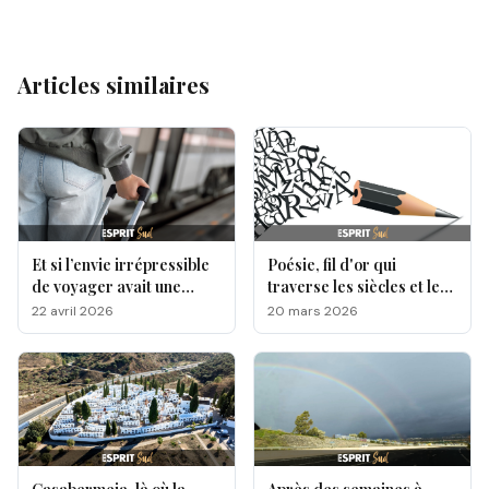
Articles similaires
Et si l’envie irrépressible
Poésie, fil d'or qui
de voyager avait une
traverse les siècles et les
origine génétique ?
cultures
22 avril 2026
20 mars 2026