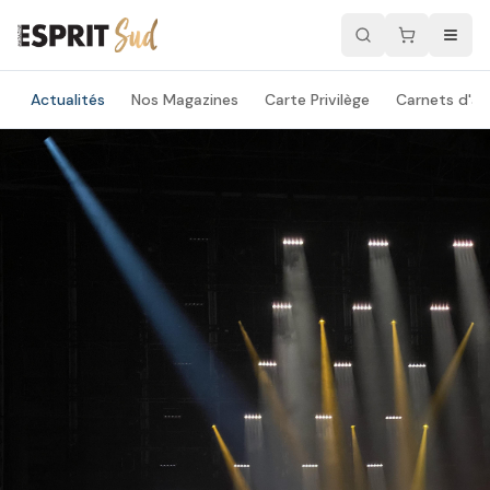
Actualités
Nos Magazines
Carte Privilège
Carnets d'ad