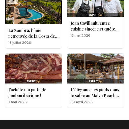
Jean Covillault, entre
cuisine sincère et quête
La Zambra, l'âme
d’authenticité
13 mai 2026
retrouvée de la Costa del
Sol
13 juillet 2026
J’achète ma patte de
L'élégance les pieds dans
jambon ibérique !
le sable au Malva Beach
by Txema Palacio
7 mai 2026
30 avril 2026