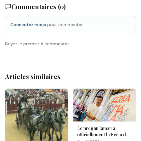
Commentaires (
0
)
Connectez-vous
pour commenter.
Soyez le premier à commenter.
Articles similaires
Le pregón lancera
officiellement la Feria de
Málaga 2026