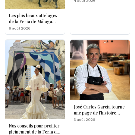
4 août 2026
Les plus beaux attelages
de la Feria de Málaga
s'affrontent à La
6 août 2026
Malagueta
José Carlos García tourne
une page de l’histoire
gastronomique de Malaga
3 août 2026
Nos conseils pour profiter
pleinement de la Feria de