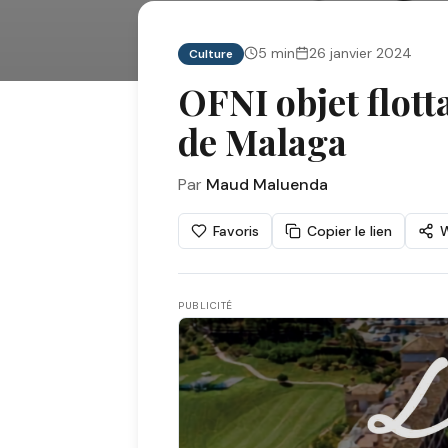
5
min
26 janvier 2024
Culture
OFNI objet flott
de Malaga
Par
Maud Maluenda
Favoris
Copier le lien
PUBLICITÉ