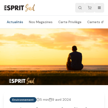
Actualités
Nos Magazines
Carte Privilège
Carnets d'ad
5
min
9 avril 2024
Environnement