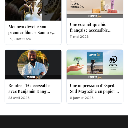
Une cosmétique bio
Monowa dévoile son
française accessible
premier film : « Samia »,
séduit l'Espagne!
11 mai 2026
un hommage à la magie
15 juillet 2026
des papillons
Rendre l’IA accessible
Une impression d’Esprit
avec Benjamin Dang
Sud Magazine en papier
Ntang
écologique certifié PEFC !
23 avril 2026
8 janvier 2026