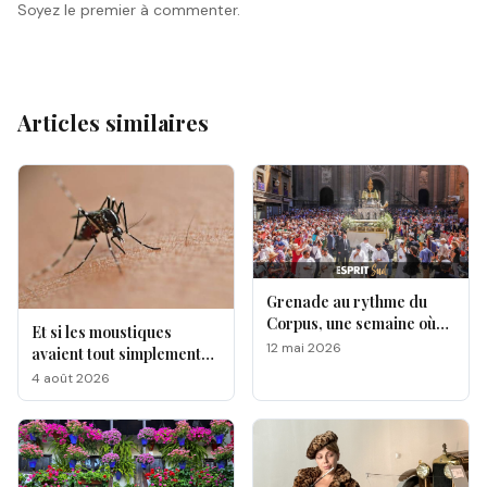
Soyez le premier à commenter.
Articles similaires
Grenade au rythme du
Corpus, une semaine où
Et si les moustiques
l’Andalousie révèle toute
12 mai 2026
avaient tout simplement
sa magie !
leurs préférés ?
4 août 2026