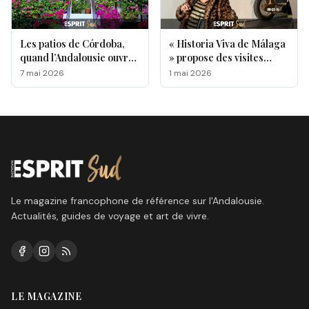
Les patios de Córdoba,
« Historia Viva de Málaga
quand l’Andalousie ouvre
» propose des visites
ses portes au monde
originales de lieux
7 mai 2026
1 mai 2026
emblématiques de la ville
Le magazine francophone de référence sur l'Andalousie.
Actualités, guides de voyage et art de vivre.
LE MAGAZINE