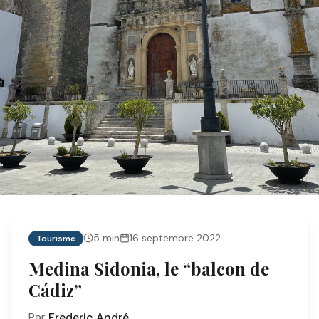
5
min
16 septembre 2022
Tourisme
Medina Sidonia, le “balcon de
Cádiz”
Par
Frederic André