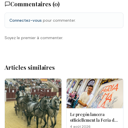
Commentaires (
0
)
Connectez-vous
pour commenter.
Soyez le premier à commenter.
Articles similaires
Le pregón lancera
officiellement la Feria de
Málaga 2026
4 août 2026