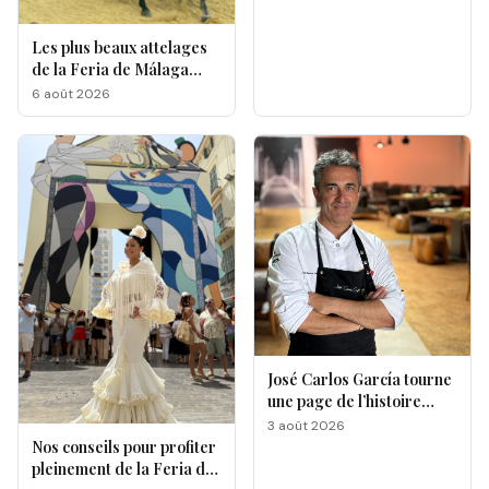
Les plus beaux attelages
de la Feria de Málaga
s'affrontent à La
6 août 2026
Malagueta
José Carlos García tourne
une page de l’histoire
gastronomique de Malaga
3 août 2026
Nos conseils pour profiter
pleinement de la Feria de