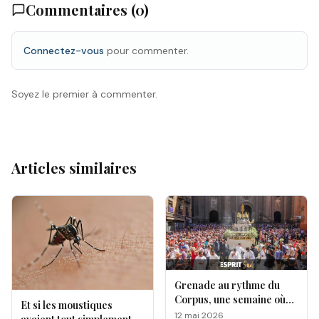
Commentaires (
0
)
Connectez-vous
pour commenter.
Soyez le premier à commenter.
Articles similaires
Grenade au rythme du
Corpus, une semaine où
Et si les moustiques
l’Andalousie révèle toute
12 mai 2026