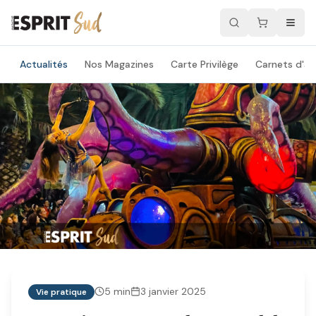
Actualités
Nos Magazines
Carte Privilège
Carnets d'ad
5
min
3 janvier 2025
Vie pratique