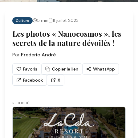
5
min
11 juillet 2023
Culture
Les photos « Nanocosmos », les
secrets de la nature dévoilés !
Par
Frederic André
Favoris
Copier le lien
WhatsApp
Facebook
X
PUBLICITÉ