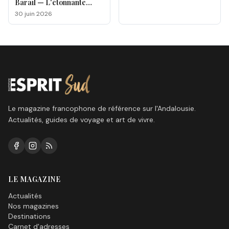
Barail — L'étonnante
odyssée d'un électron
30 juin 2026
voyageur
Le magazine francophone de référence sur l'Andalousie.
Actualités, guides de voyage et art de vivre.
LE MAGAZINE
Actualités
Nos magazines
Destinations
Carnet d'adresses