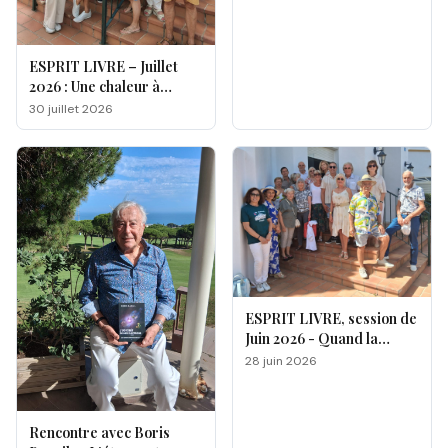
ESPRIT LIVRE – Juillet
2026 : Une chaleur à
double facette
30 juillet 2026
ESPRIT LIVRE, session de
Juin 2026 - Quand la
magie opère !
28 juin 2026
Rencontre avec Boris